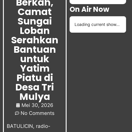
Berkah,
On Air Now
Camat
Sungai
Loading current show...
Loban
Serahkan
Bantuan
untuk
Yatim
Piatu di
Desa Tri
Mulya
Mei 30, 2026
No Comments
BATULICIN,
radio-