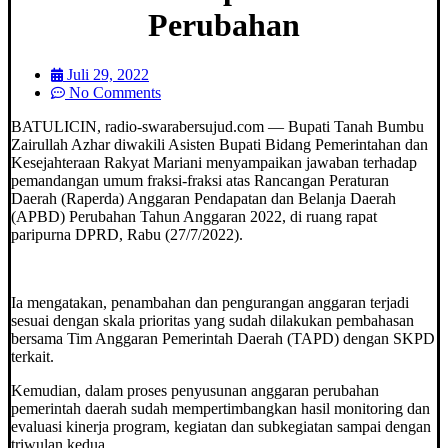
Perubahan
Juli 29, 2022
No Comments
BATULICIN, radio-swarabersujud.com — Bupati Tanah Bumbu
Zairullah Azhar diwakili Asisten Bupati Bidang Pemerintahan dan
Kesejahteraan Rakyat Mariani menyampaikan jawaban terhadap
pemandangan umum fraksi-fraksi atas Rancangan Peraturan
Daerah (Raperda) Anggaran Pendapatan dan Belanja Daerah
(APBD) Perubahan Tahun Anggaran 2022, di ruang rapat
paripurna DPRD, Rabu (27/7/2022).
Ia mengatakan, penambahan dan pengurangan anggaran terjadi
sesuai dengan skala prioritas yang sudah dilakukan pembahasan
bersama Tim Anggaran Pemerintah Daerah (TAPD) dengan SKPD
terkait.
Kemudian, dalam proses penyusunan anggaran perubahan
pemerintah daerah sudah mempertimbangkan hasil monitoring dan
evaluasi kinerja program, kegiatan dan subkegiatan sampai dengan
triwulan kedua.