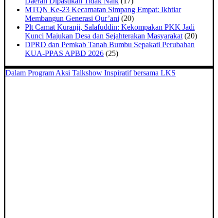
Daerah Dipastikan Tidak Naik
(17)
MTQN Ke-23 Kecamatan Simpang Empat: Ikhtiar
Membangun Generasi Qur’ani
(20)
Plt Camat Kuranji, Salafuddin: Kekompakan PKK Jadi
Kunci Majukan Desa dan Sejahterakan Masyarakat
(20)
DPRD dan Pemkab Tanah Bumbu Sepakati Perubahan
KUA-PPAS APBD 2026
(25)
Dalam Program Aksi Talkshow Inspiratif bersama LKS