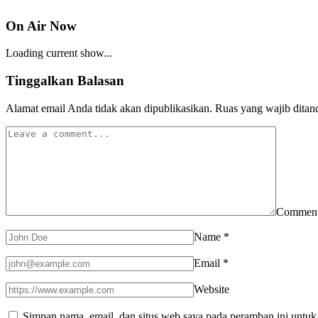
On Air Now
Loading current show...
Tinggalkan Balasan
Alamat email Anda tidak akan dipublikasikan.
Ruas yang wajib ditan
Commen
Name
*
Email
*
Website
Simpan nama, email, dan situs web saya pada peramban ini untuk