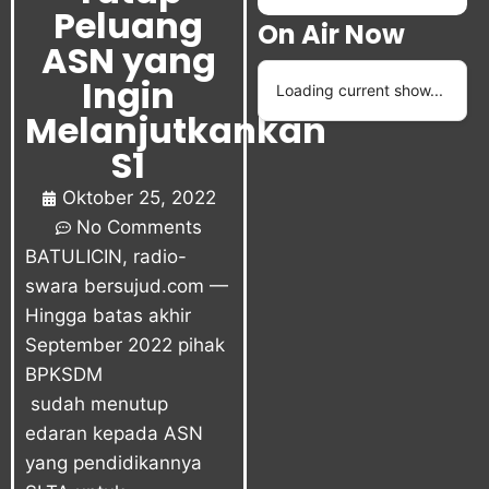
Peluang
On Air Now
ASN yang
Ingin
Loading current show...
Melanjutkankan
S1
Oktober 25, 2022
No Comments
BATULICIN, radio-
swara
bersujud.com
—
Hingga batas akhir
September 2022 pihak
BPKSDM
sudah menutup
edaran kepada ASN
yang pendidikannya