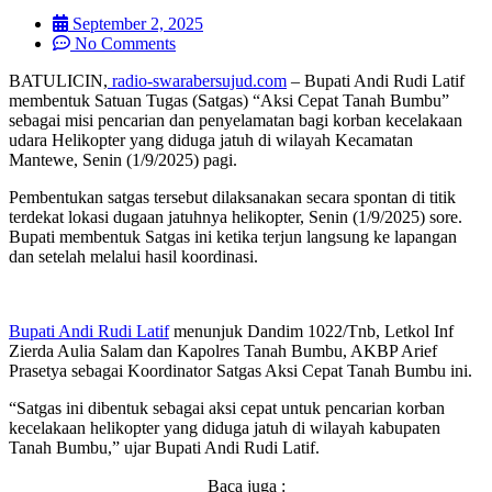
September 2, 2025
No Comments
BATULICIN,
radio-swarabersujud.com
– Bupati Andi Rudi Latif
membentuk Satuan Tugas (Satgas) “Aksi Cepat Tanah Bumbu”
sebagai misi pencarian dan penyelamatan bagi korban kecelakaan
udara Helikopter yang diduga jatuh di wilayah Kecamatan
Mantewe, Senin (1/9/2025) pagi.
Pembentukan satgas tersebut dilaksanakan secara spontan di titik
terdekat lokasi dugaan jatuhnya helikopter, Senin (1/9/2025) sore.
Bupati membentuk Satgas ini ketika terjun langsung ke lapangan
dan setelah melalui hasil koordinasi.
Bupati Andi Rudi Latif
menunjuk Dandim 1022/Tnb, Letkol Inf
Zierda Aulia Salam dan Kapolres Tanah Bumbu, AKBP Arief
Prasetya sebagai Koordinator Satgas Aksi Cepat Tanah Bumbu ini.
“Satgas ini dibentuk sebagai aksi cepat untuk pencarian korban
kecelakaan helikopter yang diduga jatuh di wilayah kabupaten
Tanah Bumbu,” ujar Bupati Andi Rudi Latif.
Baca juga :