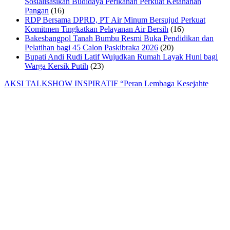
Sosialisasikan Budidaya Perikanan Perkuat Ketahanan
Pangan
(16)
RDP Bersama DPRD, PT Air Minum Bersujud Perkuat
Komitmen Tingkatkan Pelayanan Air Bersih
(16)
Bakesbangpol Tanah Bumbu Resmi Buka Pendidikan dan
Pelatihan bagi 45 Calon Paskibraka 2026
(20)
Bupati Andi Rudi Latif Wujudkan Rumah Layak Huni bagi
Warga Kersik Putih
(23)
AKSI TALKSHOW INSPIRATIF “Peran Lembaga Kesejahte