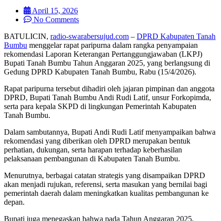
April 15, 2026
No Comments
BATULICIN,
radio-swarabersujud.com
–
DPRD Kabupaten Tanah
Bumbu
menggelar rapat paripurna dalam rangka penyampaian
rekomendasi Laporan Keterangan Pertanggungjawaban (LKPJ)
Bupati Tanah Bumbu Tahun Anggaran 2025, yang berlangsung di
Gedung DPRD Kabupaten Tanah Bumbu, Rabu (15/4/2026).
Rapat paripurna tersebut dihadiri oleh jajaran pimpinan dan anggota
DPRD, Bupati Tanah Bumbu Andi Rudi Latif, unsur Forkopimda,
serta para kepala SKPD di lingkungan Pemerintah Kabupaten
Tanah Bumbu.
Dalam sambutannya, Bupati Andi Rudi Latif menyampaikan bahwa
rekomendasi yang diberikan oleh DPRD merupakan bentuk
perhatian, dukungan, serta harapan terhadap keberhasilan
pelaksanaan pembangunan di Kabupaten Tanah Bumbu.
Menurutnya, berbagai catatan strategis yang disampaikan DPRD
akan menjadi rujukan, referensi, serta masukan yang bernilai bagi
pemerintah daerah dalam meningkatkan kualitas pembangunan ke
depan.
Bupati juga menegaskan bahwa pada Tahun Anggaran 2025,