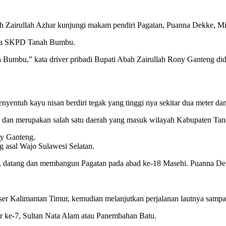
airullah Azhar kunjungi makam pendiri Pagatan, Puanna Dekke, Min
pala SKPD Tanah Bumbu.
ah Bumbu,” kata driver pribadi Bupati Abah Zairullah Rony Ganteng 
yentuh kayu nisan berdiri tegak yang tinggi nya sekitar dua meter d
n dan merupakan salah satu daerah yang masuk wilayah Kabupaten Ta
ny Ganteng.
 asal Wajo Sulawesi Selatan.
ke, datang dan membangun Pagatan pada abad ke-18 Masehi. Puanna D
er Kalimantan Timur, kemudian melanjutkan perjalanan lautnya sampai
ar ke-7, Sultan Nata Alam atau Panembahan Batu.