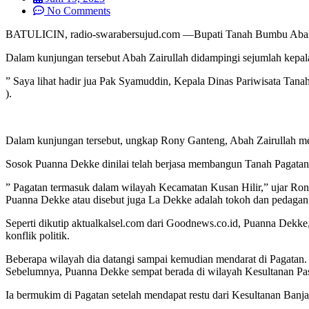
No Comments
BATULICIN, radio-swarabersujud.com —Bupati Tanah Bumbu Abah Z
Dalam kunjungan tersebut Abah Zairullah didampingi sejumlah ke
” Saya lihat hadir jua Pak Syamuddin, Kepala Dinas Pariwisata Tan
).
Dalam kunjungan tersebut, ungkap Rony Ganteng, Abah Zairullah men
Sosok Puanna Dekke dinilai telah berjasa membangun Tanah Pagata
” Pagatan termasuk dalam wilayah Kecamatan Kusan Hilir,” ujar Ro
Puanna Dekke atau disebut juga La Dekke adalah tokoh dan pedagang
Seperti dikutip aktualkalsel.com dari Goodnews.co.id, Puanna Dek
konflik politik.
Beberapa wilayah dia datangi sampai kemudian mendarat di Pagatan.
Sebelumnya, Puanna Dekke sempat berada di wilayah Kesultanan Pas
Ia bermukim di Pagatan setelah mendapat restu dari Kesultanan Banj