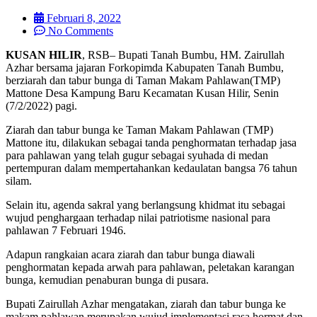
Februari 8, 2022
No Comments
KUSAN HILIR
, RSB– Bupati Tanah Bumbu, HM. Zairullah
Azhar bersama jajaran Forkopimda Kabupaten Tanah Bumbu,
berziarah dan tabur bunga di Taman Makam Pahlawan(TMP)
Mattone Desa Kampung Baru Kecamatan Kusan Hilir, Senin
(7/2/2022) pagi.
Ziarah dan tabur bunga ke Taman Makam Pahlawan (TMP)
Mattone itu, dilakukan sebagai tanda penghormatan terhadap jasa
para pahlawan yang telah gugur sebagai syuhada di medan
pertempuran dalam mempertahankan kedaulatan bangsa 76 tahun
silam.
Selain itu, agenda sakral yang berlangsung khidmat itu sebagai
wujud penghargaan terhadap nilai patriotisme nasional para
pahlawan 7 Februari 1946.
Adapun rangkaian acara ziarah dan tabur bunga diawali
penghormatan kepada arwah para pahlawan, peletakan karangan
bunga, kemudian penaburan bunga di pusara.
Bupati Zairullah Azhar mengatakan, ziarah dan tabur bunga ke
makam pahlawan merupakan wujud implementasi rasa hormat dan