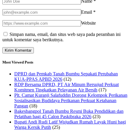
Name
*
Email
*
Website
Simpan nama, email, dan situs web saya pada peramban ini
untuk komentar saya berikutnya.
Most Viewed Posts
DPRD dan Pemkab Tanah Bumbu Sepakati Perubahan
KUA-PPAS APBD 2026
(12)
RDP Bersama DPRD, PT Air Minum Bersujud Perkuat
Komitmen Tingkatkan Pelayanan Air Bersih
(17)
Plt. Camat Kuranji Salafuddin Dorong Kelompok Perikanan
Sosialisasikan Budidaya Perikanan Perkuat Ketahanan
Pangan
(18)
Bakesbangpol Tanah Bumbu Resmi Buka Pendidikan dan
Pelatihan bagi 45 Calon Paskibraka 2026
(23)
Bupati Andi Rudi Latif Wujudkan Rumah Layak Huni bagi
Warga Kersik Putih
(25)