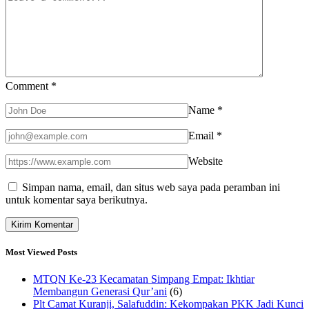
Comment
*
Name
*
Email
*
Website
Simpan nama, email, dan situs web saya pada peramban ini
untuk komentar saya berikutnya.
Most Viewed Posts
MTQN Ke-23 Kecamatan Simpang Empat: Ikhtiar
Membangun Generasi Qur’ani
(6)
Plt Camat Kuranji, Salafuddin: Kekompakan PKK Jadi Kunci