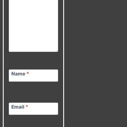
Name
*
Email
*