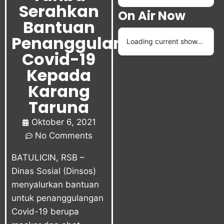
Serahkan
On Air Now
Bantuan
Penanggulangan
Loading current show...
Covid-19
Kepada
Karang
Taruna
Oktober 6, 2021
No Comments
BATULICIN, RSB –
Dinas Sosial (Dinsos)
menyalurkan bantuan
untuk penanggulangan
Covid-19 berupa