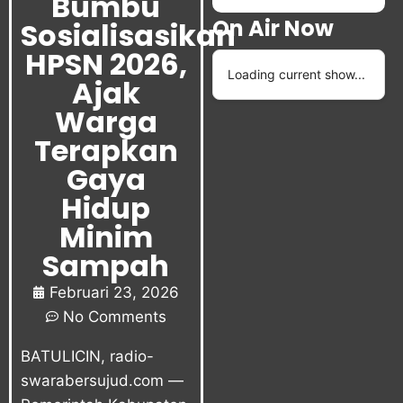
Bumbu
On Air Now
Sosialisasikan
HPSN 2026,
Loading current show...
Ajak
Warga
Terapkan
Gaya
Hidup
Minim
Sampah
Februari 23, 2026
No Comments
BATULICIN,
radio-
swarabersujud.com
—