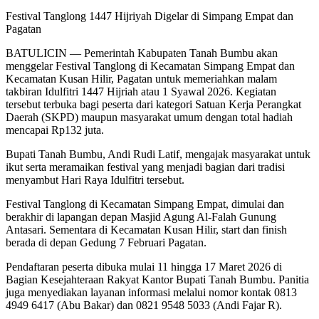
Festival Tanglong 1447 Hijriyah Digelar di Simpang Empat dan
Pagatan
BATULICIN — Pemerintah Kabupaten Tanah Bumbu akan
menggelar Festival Tanglong di Kecamatan Simpang Empat dan
Kecamatan Kusan Hilir, Pagatan untuk memeriahkan malam
takbiran Idulfitri 1447 Hijriah atau 1 Syawal 2026. Kegiatan
tersebut terbuka bagi peserta dari kategori Satuan Kerja Perangkat
Daerah (SKPD) maupun masyarakat umum dengan total hadiah
mencapai Rp132 juta.
Bupati Tanah Bumbu, Andi Rudi Latif, mengajak masyarakat untuk
ikut serta meramaikan festival yang menjadi bagian dari tradisi
menyambut Hari Raya Idulfitri tersebut.
Festival Tanglong di Kecamatan Simpang Empat, dimulai dan
berakhir di lapangan depan Masjid Agung Al-Falah Gunung
Antasari. Sementara di Kecamatan Kusan Hilir, start dan finish
berada di depan Gedung 7 Februari Pagatan.
Pendaftaran peserta dibuka mulai 11 hingga 17 Maret 2026 di
Bagian Kesejahteraan Rakyat Kantor Bupati Tanah Bumbu. Panitia
juga menyediakan layanan informasi melalui nomor kontak 0813
4949 6417 (Abu Bakar) dan 0821 9548 5033 (Andi Fajar R).