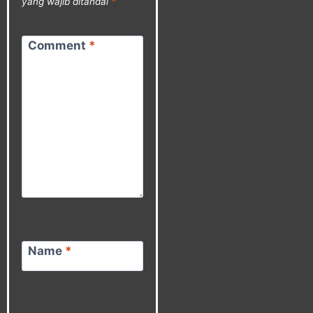
yang wajib ditandai
*
Comment
*
Name
*