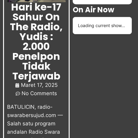
Hari ke-17
On Air Now
Sahur On
The Radio,
Loading current show...
Yudis :
2.000
Penelpon
Tidak
Terjawab
Maret 17, 2025
No Comments
BATULICIN, radio-
swarabersujud.com —
Salah satu program
andalan Radio Swara