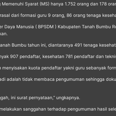
g Memenuhi Syarat (MS) hanya 1.752 orang dan 178 ora
erasal dari formasi guru 9 orang, 86 orang tenaga kese
Daya Manusia ( BPSDM ) Kabupaten Tanah Bumbu Rusdi
kan.
anah Bumbu tahun ini, diantaranya 491 tenaga kesehatan
anyak 907 pendaftar, kesehatan 781 pendaftar dan tekni
ih menyisakan kuota pendaftar yakni guru sebanyak for
jadi adalah tidak membaca pengumuman sehingga dokumen
ah, ini surat pernyataan,” ungkapnya.
k melakukan sanggahan terhadap pengumuman hasil seleks