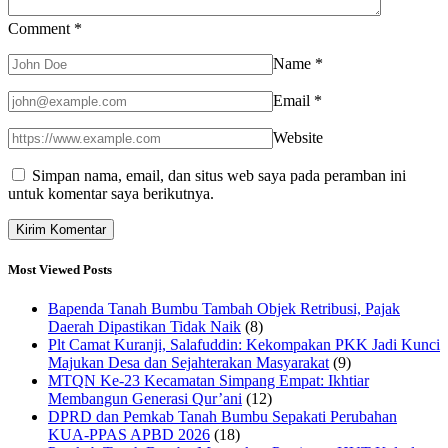
Comment
*
Name
*
Email
*
Website
Simpan nama, email, dan situs web saya pada peramban ini
untuk komentar saya berikutnya.
Most Viewed Posts
Bapenda Tanah Bumbu Tambah Objek Retribusi, Pajak
Daerah Dipastikan Tidak Naik
(8)
Plt Camat Kuranji, Salafuddin: Kekompakan PKK Jadi Kunci
Majukan Desa dan Sejahterakan Masyarakat
(9)
MTQN Ke-23 Kecamatan Simpang Empat: Ikhtiar
Membangun Generasi Qur’ani
(12)
DPRD dan Pemkab Tanah Bumbu Sepakati Perubahan
KUA-PPAS APBD 2026
(18)