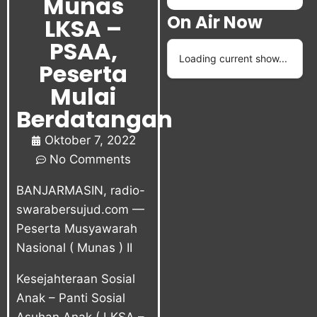
Munas
On Air Now
LKSA –
PSAA,
Loading current show...
Peserta
Mulai
Berdatangan
Oktober 7, 2022
No Comments
BANJARMASIN, radio-
swarabersujud.com —
Peserta Musyawarah
Nasional ( Munas ) II
Kesejahteraan Sosial
Anak – Panti Sosial