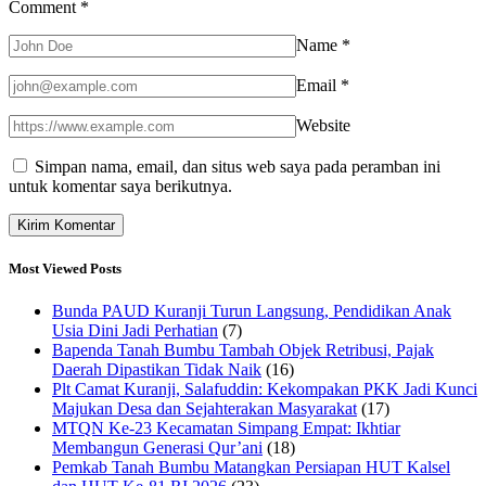
Comment
*
Name
*
Email
*
Website
Simpan nama, email, dan situs web saya pada peramban ini
untuk komentar saya berikutnya.
Most Viewed Posts
Bunda PAUD Kuranji Turun Langsung, Pendidikan Anak
Usia Dini Jadi Perhatian
(7)
Bapenda Tanah Bumbu Tambah Objek Retribusi, Pajak
Daerah Dipastikan Tidak Naik
(16)
Plt Camat Kuranji, Salafuddin: Kekompakan PKK Jadi Kunci
Majukan Desa dan Sejahterakan Masyarakat
(17)
MTQN Ke-23 Kecamatan Simpang Empat: Ikhtiar
Membangun Generasi Qur’ani
(18)
Pemkab Tanah Bumbu Matangkan Persiapan HUT Kalsel