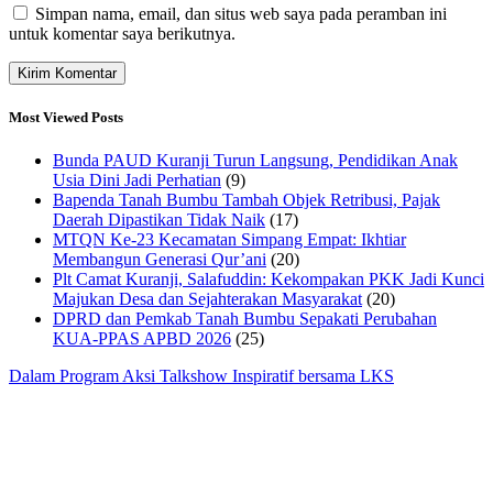
Simpan nama, email, dan situs web saya pada peramban ini
untuk komentar saya berikutnya.
Most Viewed Posts
Bunda PAUD Kuranji Turun Langsung, Pendidikan Anak
Usia Dini Jadi Perhatian
(9)
Bapenda Tanah Bumbu Tambah Objek Retribusi, Pajak
Daerah Dipastikan Tidak Naik
(17)
MTQN Ke-23 Kecamatan Simpang Empat: Ikhtiar
Membangun Generasi Qur’ani
(20)
Plt Camat Kuranji, Salafuddin: Kekompakan PKK Jadi Kunci
Majukan Desa dan Sejahterakan Masyarakat
(20)
DPRD dan Pemkab Tanah Bumbu Sepakati Perubahan
KUA-PPAS APBD 2026
(25)
Dalam Program Aksi Talkshow Inspiratif bersama LKS