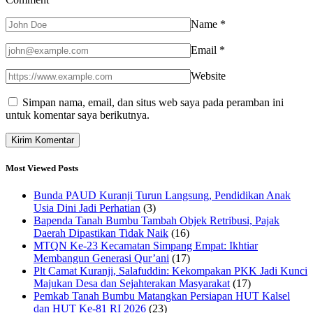
Name
*
Email
*
Website
Simpan nama, email, dan situs web saya pada peramban ini
untuk komentar saya berikutnya.
Most Viewed Posts
Bunda PAUD Kuranji Turun Langsung, Pendidikan Anak
Usia Dini Jadi Perhatian
(3)
Bapenda Tanah Bumbu Tambah Objek Retribusi, Pajak
Daerah Dipastikan Tidak Naik
(16)
MTQN Ke-23 Kecamatan Simpang Empat: Ikhtiar
Membangun Generasi Qur’ani
(17)
Plt Camat Kuranji, Salafuddin: Kekompakan PKK Jadi Kunci
Majukan Desa dan Sejahterakan Masyarakat
(17)
Pemkab Tanah Bumbu Matangkan Persiapan HUT Kalsel
dan HUT Ke-81 RI 2026
(23)