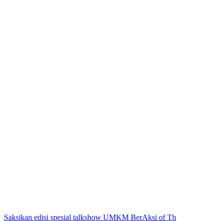
Saksikan edisi spesial talkshow UMKM BerAksi of Th