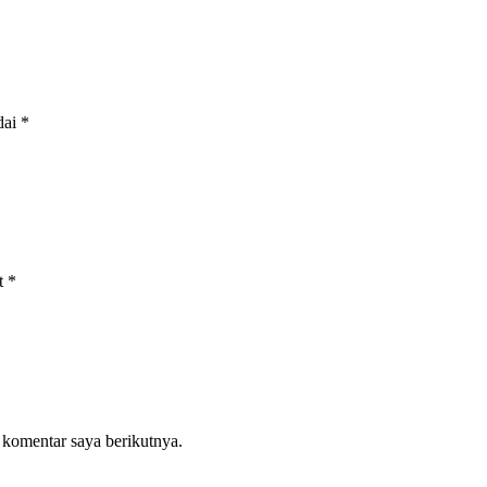
dai
*
t
*
 komentar saya berikutnya.