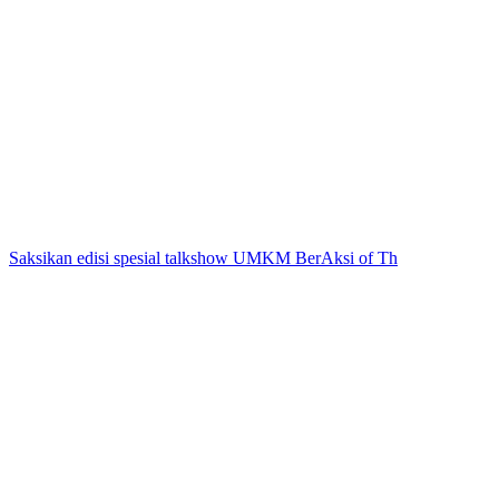
Saksikan edisi spesial talkshow UMKM BerAksi of Th