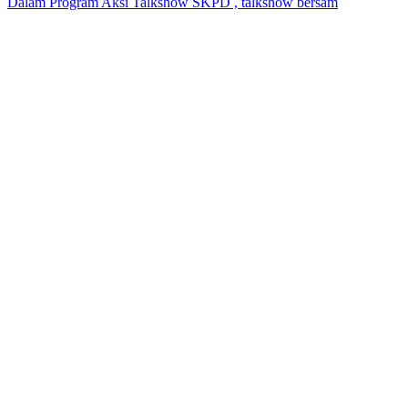
Dalam Program Aksi Talkshow SKPD , talkshow bersam