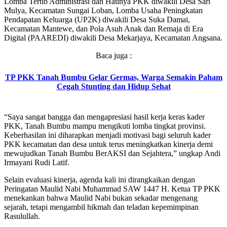
Lomba Tertib Administrasi dan Hatinya PKK diwakili Desa Sari
Mulya, Kecamatan Sungai Loban, Lomba Usaha Peningkatan
Pendapatan Keluarga (UP2K) diwakili Desa Suka Damai,
Kecamatan Mantewe, dan Pola Asuh Anak dan Remaja di Era
Digital (PAAREDI) diwakili Desa Mekarjaya, Kecamatan Angsana.
Baca juga :
TP PKK Tanah Bumbu Gelar Germas, Warga Semakin Paham
Cegah Stunting dan Hidup Sehat
“Saya sangat bangga dan mengapresiasi hasil kerja keras kader
PKK, Tanah Bumbu mampu mengikuti lomba tingkat provinsi.
Keberhasilan ini diharapkan menjadi motivasi bagi seluruh kader
PKK kecamatan dan desa untuk terus meningkatkan kinerja demi
mewujudkan Tanah Bumbu BerAKSI dan Sejahtera,” ungkap Andi
Irmayani Rudi Latif.
Selain evaluasi kinerja, agenda kali ini dirangkaikan dengan
Peringatan Maulid Nabi Muhammad SAW 1447 H. Ketua TP PKK
menekankan bahwa Maulid Nabi bukan sekadar mengenang
sejarah, tetapi mengambil hikmah dan teladan kepemimpinan
Rasulullah.