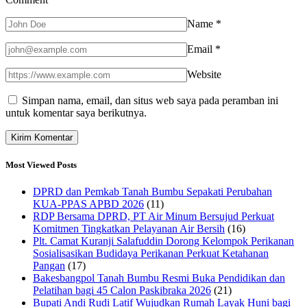
Name
*
Email
*
Website
Simpan nama, email, dan situs web saya pada peramban ini
untuk komentar saya berikutnya.
Most Viewed Posts
DPRD dan Pemkab Tanah Bumbu Sepakati Perubahan
KUA-PPAS APBD 2026
(11)
RDP Bersama DPRD, PT Air Minum Bersujud Perkuat
Komitmen Tingkatkan Pelayanan Air Bersih
(16)
Plt. Camat Kuranji Salafuddin Dorong Kelompok Perikanan
Sosialisasikan Budidaya Perikanan Perkuat Ketahanan
Pangan
(17)
Bakesbangpol Tanah Bumbu Resmi Buka Pendidikan dan
Pelatihan bagi 45 Calon Paskibraka 2026
(21)
Bupati Andi Rudi Latif Wujudkan Rumah Layak Huni bagi