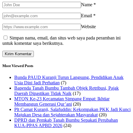
Name
*
Email
*
Website
Simpan nama, email, dan situs web saya pada peramban ini
untuk komentar saya berikutnya.
Most Viewed Posts
Bunda PAUD Kuranji Turun Langsung, Pendidikan Anak
Usia Dini Jadi Perhatian
(7)
Bapenda Tanah Bumbu Tambah Objek Retribusi, Pajak
Daerah Dipastikan Tidak Naik
(17)
MTQN Ke-23 Kecamatan Simpang Empat: Ikhtiar
Membangun Generasi Qur’ani
(20)
Plt Camat Kuranji, Salafuddin: Kekompakan PKK Jadi Kunci
Majukan Desa dan Sejahterakan Masyarakat
(20)
DPRD dan Pemkab Tanah Bumbu Sepakati Perubahan
KUA-PPAS APBD 2026
(24)