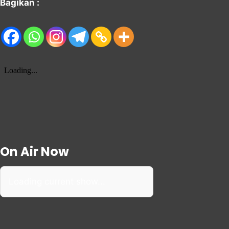
Bagikan :
On Air Now
Loading current show...