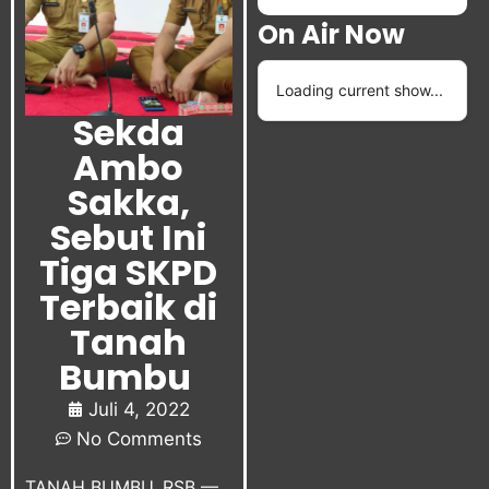
On Air Now
Loading current show...
Sekda
Ambo
Sakka,
Sebut Ini
Tiga SKPD
Terbaik di
Tanah
Bumbu
Juli 4, 2022
No Comments
TANAH BUMBU, RSB —