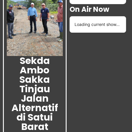
On Air Now
Loading current show...
Sekda
Ambo
Sakka
Tinjau
Jalan
Alternatif
di Satui
Barat