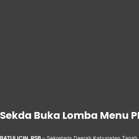
Sekda Buka Lomba Menu P
BATULICIN, RSB
– Sekretaris Daerah Kabupaten Tana