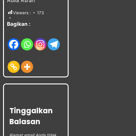
Aulia Asran
Viewers :
173
Bagikan :
Tinggalkan
Balasan
Alamat email Anda tidak