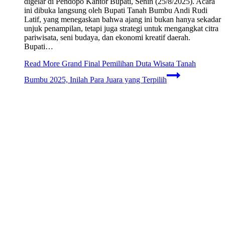
digelar di Pendopo Kantor Bupati, Senin (25/8/2025). Acara
ini dibuka langsung oleh Bupati Tanah Bumbu Andi Rudi
Latif, yang menegaskan bahwa ajang ini bukan hanya sekadar
unjuk penampilan, tetapi juga strategi untuk mengangkat citra
pariwisata, seni budaya, dan ekonomi kreatif daerah.
Bupati…
Read More
Grand Final Pemilihan Duta Wisata Tanah
Bumbu 2025, Inilah Para Juara yang Terpilih