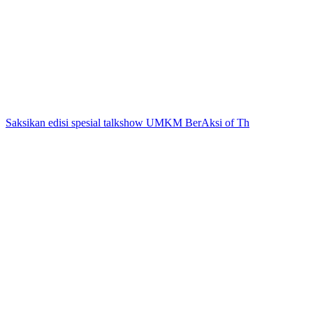
Saksikan edisi spesial talkshow UMKM BerAksi of Th