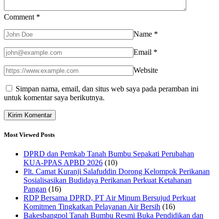
Comment
*
Name
*
Email
*
Website
Simpan nama, email, dan situs web saya pada peramban ini
untuk komentar saya berikutnya.
Most Viewed Posts
DPRD dan Pemkab Tanah Bumbu Sepakati Perubahan
KUA-PPAS APBD 2026
(10)
Plt. Camat Kuranji Salafuddin Dorong Kelompok Perikanan
Sosialisasikan Budidaya Perikanan Perkuat Ketahanan
Pangan
(16)
RDP Bersama DPRD, PT Air Minum Bersujud Perkuat
Komitmen Tingkatkan Pelayanan Air Bersih
(16)
Bakesbangpol Tanah Bumbu Resmi Buka Pendidikan dan