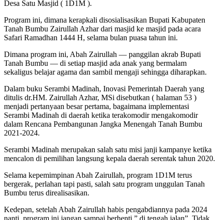
Desa Satu Masjid ( 1D1M ).
Program ini, dimana kerapkali disosialisasikan Bupati Kabupaten
Tanah Bumbu Zairullah Azhar dari masjid ke masjid pada acara
Safari Ramadhan 1444 H, selama bulan puasa tahun ini.
Dimana program ini, Abah Zairullah — panggilan akrab Bupati
Tanah Bumbu — di setiap masjid ada anak yang bermalam
sekaligus belajar agama dan sambil mengaji sehingga diharapkan.
Dalam buku Serambi Madinah, Inovasi Pemerintah Daerah yang
ditulis dr.HM. Zairullah Azhar, MSi disebutkan ( halaman 53 )
menjadi pertanyaan besar pertama, bagaimana implementasi
Serambi Madinah di daerah ketika terakomodir mengakomodir
dalam Rencana Pembangunan Jangka Menengah Tanah Bumbu
2021-2024.
Serambi Madinah merupakan salah satu misi janji kampanye ketika
mencalon di pemilihan langsung kepala daerah serentak tahun 2020.
Selama kepemimpinan Abah Zairullah, program 1D1M terus
bergerak, perlahan tapi pasti, salah satu program unggulan Tanah
Bumbu terus direalisasikan.
Kedepan, setelah Abah Zairullah habis pengabdiannya pada 2024
nanti, program ini jangan sampai berhenti ” di tengah jalan”. Tidak