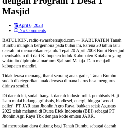
dengan Program 1 Desa 1
Masjid
April 6, 2023
No Comments
BATULICIN, radio-swarabersujud.com — KABUPATEN Tanah
Bumbu mungkin bergembira pada bulan ini, karena 20 tahun lalu
daerah ini menorehkan sejarah. Tepat 20 April 2003 Bumi Bersujud
memisahkan diri dari Kabupeten induk Kabupaten Kotabaru yang
waktu itu dipimpin almarhum Sjahrani Mataja. Dan menjadi
kabupaten mandiri.
Tidak terasa memang, ibarat seorang anak gadis, Tanah Bumbu
sudah diketegorikan anak dewasa dimana harus bisa mengurus
dirinya sendiri.
Di daerah ini, sudah banyak daerah industri milik pembisnis Haji
Isam mulai bidang agribisnis, biodiesel, energi, hingga ‘wood
pallet’. PT JAR atau Jhonlin Agro Raya, bahkan sejak Agustus
2022 telah melantai di Bursa Efek Indonesia (BEI) sebagai PT
Jhonlin Agri Raya Tbk dengan kode emiten JARR.
Ini merupakan daya dukung bagi Tanah Bumbu sebagai daerah