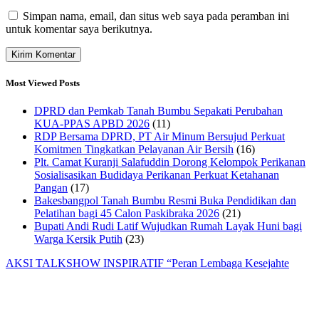
Simpan nama, email, dan situs web saya pada peramban ini
untuk komentar saya berikutnya.
Most Viewed Posts
DPRD dan Pemkab Tanah Bumbu Sepakati Perubahan
KUA-PPAS APBD 2026
(11)
RDP Bersama DPRD, PT Air Minum Bersujud Perkuat
Komitmen Tingkatkan Pelayanan Air Bersih
(16)
Plt. Camat Kuranji Salafuddin Dorong Kelompok Perikanan
Sosialisasikan Budidaya Perikanan Perkuat Ketahanan
Pangan
(17)
Bakesbangpol Tanah Bumbu Resmi Buka Pendidikan dan
Pelatihan bagi 45 Calon Paskibraka 2026
(21)
Bupati Andi Rudi Latif Wujudkan Rumah Layak Huni bagi
Warga Kersik Putih
(23)
AKSI TALKSHOW INSPIRATIF “Peran Lembaga Kesejahte