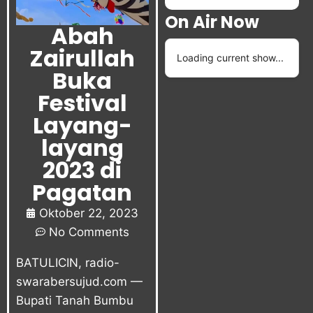
On Air Now
Abah
Zairullah
Loading current show...
Buka
Festival
Layang-
layang
2023 di
Pagatan
Oktober 22, 2023
No Comments
BATULICIN, radio-
swarabersujud.com —
Bupati Tanah Bumbu