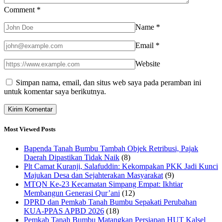
Comment
*
Name
*
Email
*
Website
Simpan nama, email, dan situs web saya pada peramban ini
untuk komentar saya berikutnya.
Most Viewed Posts
Bapenda Tanah Bumbu Tambah Objek Retribusi, Pajak
Daerah Dipastikan Tidak Naik
(8)
Plt Camat Kuranji, Salafuddin: Kekompakan PKK Jadi Kunci
Majukan Desa dan Sejahterakan Masyarakat
(9)
MTQN Ke-23 Kecamatan Simpang Empat: Ikhtiar
Membangun Generasi Qur’ani
(12)
DPRD dan Pemkab Tanah Bumbu Sepakati Perubahan
KUA-PPAS APBD 2026
(18)
Pemkab Tanah Bumbu Matangkan Persiapan HUT Kalsel