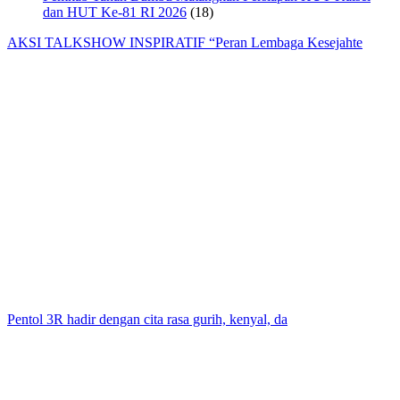
dan HUT Ke-81 RI 2026
(18)
AKSI TALKSHOW INSPIRATIF “Peran Lembaga Kesejahte
Pentol 3R hadir dengan cita rasa gurih, kenyal, da