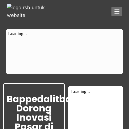
Bappedalitbang
Dorong
Inovasi
Pasar di