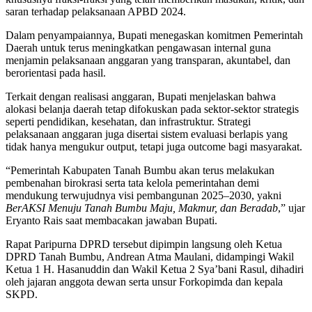
saran terhadap pelaksanaan APBD 2024.
Dalam penyampaiannya, Bupati menegaskan komitmen Pemerintah
Daerah untuk terus meningkatkan pengawasan internal guna
menjamin pelaksanaan anggaran yang transparan, akuntabel, dan
berorientasi pada hasil.
Terkait dengan realisasi anggaran, Bupati menjelaskan bahwa
alokasi belanja daerah tetap difokuskan pada sektor-sektor strategis
seperti pendidikan, kesehatan, dan infrastruktur. Strategi
pelaksanaan anggaran juga disertai sistem evaluasi berlapis yang
tidak hanya mengukur output, tetapi juga outcome bagi masyarakat.
“Pemerintah Kabupaten Tanah Bumbu akan terus melakukan
pembenahan birokrasi serta tata kelola pemerintahan demi
mendukung terwujudnya visi pembangunan 2025–2030, yakni
BerAKSI Menuju Tanah Bumbu Maju, Makmur, dan Beradab
,” ujar
Eryanto Rais saat membacakan jawaban Bupati.
Rapat Paripurna DPRD tersebut dipimpin langsung oleh Ketua
DPRD Tanah Bumbu, Andrean Atma Maulani, didampingi Wakil
Ketua 1 H. Hasanuddin dan Wakil Ketua 2 Sya’bani Rasul, dihadiri
oleh jajaran anggota dewan serta unsur Forkopimda dan kepala
SKPD.