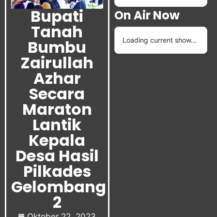
Bupati
On Air Now
Tanah
Loading current show...
Bumbu
Zairullah
Azhar
Secara
Maraton
Lantik
Kepala
Desa Hasil
Pilkades
Gelombang
2
Oktober 22, 2023