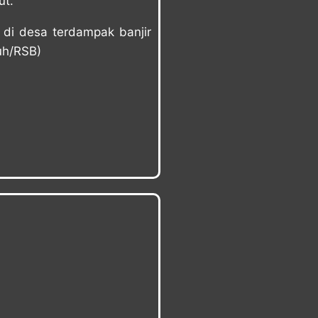
ut.
 di desa terdampak banjir
uh/RSB)