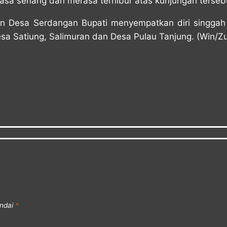
sa senang dan merasa terhibur atas kunjungan terseb
lain Desa Serdangan Bupati menyempatkan diri singgah
esa Satiung, Salimuran dan Desa Pulau Tanjung. (Win/Z
andai
*