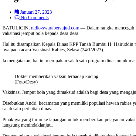
Januari 27, 2023
No Comments
BATULICIN,
radio-swarabersujud.com
— Dalam rangka mencegah pe
vaksinasi jemput bola kepada desa-desa.
Hal itu disampaikan Kepala Dinas KPP Tanah Bumbu H. Hairuddin m
nya pada acara Vaksinasi Rabies, Selasa (24/1/2023).
Ia mengatakan, hal ini merupakan salah satu program dinas untuk ma
Dokter memberikan vaksin terhadap kucing
(Foto/Desy)
Vaksinasi Jemput bola yang dimaksud adalah bagi desa yang mengaju
Disebutkan Andri, kecamatan yang memiliki populasi hewan rabies y
salah satu perhatian dinas.
Pihaknya yang turun ke lapangan untuk memberikan pelayanan vaksin
langsung menindaklanjuti.
Dengan adanya vaksinasi jemput bola tersebut, diharapkan hewan-hew