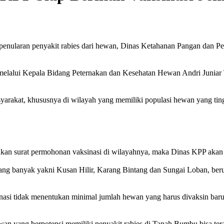
nularan penyakit rabies dari hewan, Dinas Ketahanan Pangan dan P
elalui Kepala Bidang Peternakan dan Kesehatan Hewan Andri Juniar 
syarakat, khususnya di wilayah yang memiliki populasi hewan yang tin
kan surat permohonan vaksinasi di wilayahnya, maka Dinas KPP akan s
ang banyak yakni Kusan Hilir, Karang Bintang dan Sungai Loban, beru
asi tidak menentukan minimal jumlah hewan yang harus divaksin baru
an yang berpotensi memiliki penyakit rabies di Tanah Bumbu bisa tera