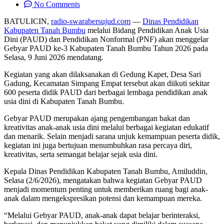
No Comments
BATULICIN,
radio-swarabersujud.com
—
Dinas Pendidikan
Kabupaten Tanah Bumbu
melalui Bidang Pendidikan Anak Usia
Dini (PAUD) dan Pendidikan Nonformal (PNF) akan menggelar
Gebyar PAUD ke-3 Kabupaten Tanah Bumbu Tahun 2026 pada
Selasa, 9 Juni 2026 mendatang.
Kegiatan yang akan dilaksanakan di Gedung Kapet, Desa Sari
Gadung, Kecamatan Simpang Empat tersebut akan diikuti sekitar
600 peserta didik PAUD dari berbagai lembaga pendidikan anak
usia dini di Kabupaten Tanah Bumbu.
Gebyar PAUD merupakan ajang pengembangan bakat dan
kreativitas anak-anak usia dini melalui berbagai kegiatan edukatif
dan menarik. Selain menjadi sarana unjuk kemampuan peserta didik,
kegiatan ini juga bertujuan menumbuhkan rasa percaya diri,
kreativitas, serta semangat belajar sejak usia dini.
Kepala Dinas Pendidikan Kabupaten Tanah Bumbu, Amiluddin,
Selasa (2/6/2026), mengatakan bahwa kegiatan Gebyar PAUD
menjadi momentum penting untuk memberikan ruang bagi anak-
anak dalam mengekspresikan potensi dan kemampuan mereka.
“Melalui Gebyar PAUD, anak-anak dapat belajar berinteraksi,