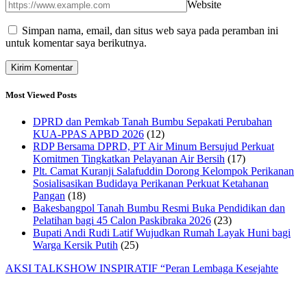
Website
Simpan nama, email, dan situs web saya pada peramban ini
untuk komentar saya berikutnya.
Most Viewed Posts
DPRD dan Pemkab Tanah Bumbu Sepakati Perubahan
KUA-PPAS APBD 2026
(12)
RDP Bersama DPRD, PT Air Minum Bersujud Perkuat
Komitmen Tingkatkan Pelayanan Air Bersih
(17)
Plt. Camat Kuranji Salafuddin Dorong Kelompok Perikanan
Sosialisasikan Budidaya Perikanan Perkuat Ketahanan
Pangan
(18)
Bakesbangpol Tanah Bumbu Resmi Buka Pendidikan dan
Pelatihan bagi 45 Calon Paskibraka 2026
(23)
Bupati Andi Rudi Latif Wujudkan Rumah Layak Huni bagi
Warga Kersik Putih
(25)
AKSI TALKSHOW INSPIRATIF “Peran Lembaga Kesejahte