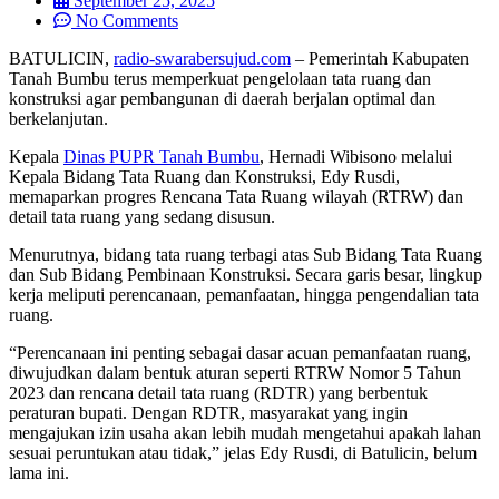
September 25, 2025
No Comments
BATULICIN,
radio-swarabersujud.com
– Pemerintah Kabupaten
Tanah Bumbu terus memperkuat pengelolaan tata ruang dan
konstruksi agar pembangunan di daerah berjalan optimal dan
berkelanjutan.
Kepala
Dinas PUPR Tanah Bumbu
, Hernadi Wibisono melalui
Kepala Bidang Tata Ruang dan Konstruksi, Edy Rusdi,
memaparkan progres Rencana Tata Ruang wilayah (RTRW) dan
detail tata ruang yang sedang disusun.
Menurutnya, bidang tata ruang terbagi atas Sub Bidang Tata Ruang
dan Sub Bidang Pembinaan Konstruksi. Secara garis besar, lingkup
kerja meliputi perencanaan, pemanfaatan, hingga pengendalian tata
ruang.
“Perencanaan ini penting sebagai dasar acuan pemanfaatan ruang,
diwujudkan dalam bentuk aturan seperti RTRW Nomor 5 Tahun
2023 dan rencana detail tata ruang (RDTR) yang berbentuk
peraturan bupati. Dengan RDTR, masyarakat yang ingin
mengajukan izin usaha akan lebih mudah mengetahui apakah lahan
sesuai peruntukan atau tidak,” jelas Edy Rusdi, di Batulicin, belum
lama ini.