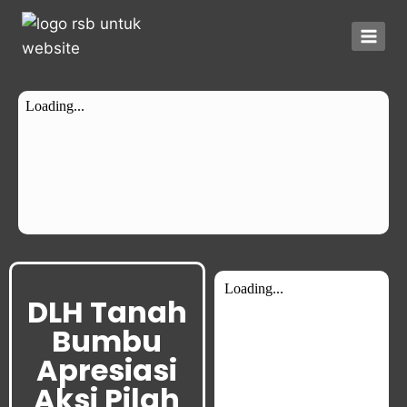
DLH Tanah
Bumbu
Apresiasi
Aksi Pilah