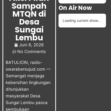
Sampah
On Air Now
MTQN di
Desa
Loading current show...
Sungai
Lembu
Juni 6, 2026
No Comments
BATULICIN,
radio-
swarabersujud.com
—
Semangat menjaga
kebersihan lingkungan
ditunjukkan
masyarakat Desa
Sungai Lembu pasca
pembukaan