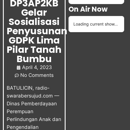
DP3AP2KB
On Air Now
Gelar
Sosialisasi
Loading current show...
Penyusunan
GDPK Lima
Pilar Tanah
Bumbu
April 4, 2023
No Comments
BATULICIN, radio-
swarabersujud.com —
Dinas Pemberdayaan
Perempuan
Perlindungan Anak dan
Pengendalian