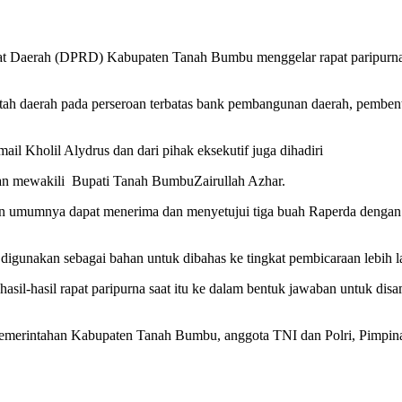
Daerah (DPRD) Kabupaten Tanah Bumbu menggelar rapat paripurna d
ah daerah pada perseroan terbatas bank pembangunan daerah, pemben
 Kholil Alydrus dan dari pihak eksekutif juga dihadiri
n mewakili Bupati Tanah BumbuZairullah Azhar.
n umumnya dapat menerima dan menyetujui tiga buah Raperda dengan ca
gunakan sebagai bahan untuk dibahas ke tingkat pembicaraan lebih la
il-hasil rapat paripurna saat itu ke dalam bentuk jawaban untuk disa
p pemerintahan Kabupaten Tanah Bumbu, anggota TNI dan Polri, Pimp