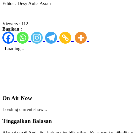
Editor : Desy Aulia Asran
Viewers :
112
Bagikan :
On Air Now
Loading current show...
Tinggalkan Balasan
Alamat email Anda tidak akan dipublikasikan.
Ruas yang wajib ditan