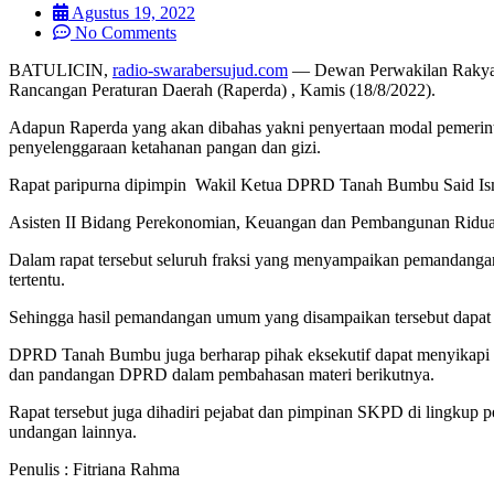
Agustus 19, 2022
No Comments
BATULICIN,
radio-swarabersujud.com
— Dewan Perwakilan Rakyat 
Rancangan Peraturan Daerah (Raperda) , Kamis (18/8/2022).
Adapun Raperda yang akan dibahas yakni penyertaan modal pemerint
penyelenggaraan ketahanan pangan dan gizi.
Rapat paripurna dipimpin Wakil Ketua DPRD Tanah Bumbu Said Ismail
Asisten II Bidang Perekonomian, Keuangan dan Pembangunan Ridua
Dalam rapat tersebut seluruh fraksi yang menyampaikan pemandanga
tertentu.
Sehingga hasil pemandangan umum yang disampaikan tersebut dapat di
DPRD Tanah Bumbu juga berharap pihak eksekutif dapat menyikapi has
dan pandangan DPRD dalam pembahasan materi berikutnya.
Rapat tersebut juga dihadiri pejabat dan pimpinan SKPD di lingku
undangan lainnya.
Penulis : Fitriana Rahma