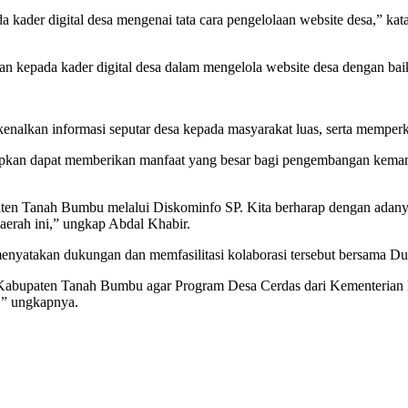
ada kader digital desa mengenai tata cara pengelolaan website desa,” ka
 kepada kader digital desa dalam mengelola website desa dengan baik 
alkan informasi seputar desa kepada masyarakat luas, serta memperku
arapkan dapat memberikan manfaat yang besar bagi pengembangan kema
en Tanah Bumbu melalui Diskominfo SP. Kita berharap dengan adanya fa
aerah ini,” ungkap Abdal Khabir.
yatakan dukungan dan memfasilitasi kolaborasi tersebut bersama Dut
Kabupaten Tanah Bumbu agar Program Desa Cerdas dari Kementerian De
i,” ungkapnya.