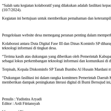
“Salah satu kegiatan kolaboratif yang dilakukan adalah fasilitasi kep
(10/7/2024).
Kegiatan ini bertujuan untuk memberikan pemahaman dan keterampilan
Pengelolaan website desa memegang peranan penting dalam memperken
Kolaborasi antara Duta Digital Fase III dan Dinas Kominfo SP dih
teknologi informasi di tingkat desa.
“Terima kasih atas dukungan yang diberikan oleh Pemerintah Kabupat
sebagai lokus perkembangan teknologi informasi dan komunikasi di d
Terpisah, Kepala Diskominfo SP Tanah Bumbu Al Husain Mardani men
“Dukungan fasilitasi ini dalam rangka komitmen Pemerintah Daerah 
memberikan dampak peningkatan literasi digital di Bumi Bersujud in
Penulis : Yudistira Aryadi
Editor : Ardi Fitriansyah