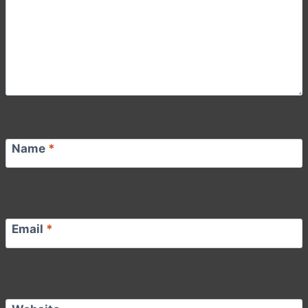
Name
*
Email
*