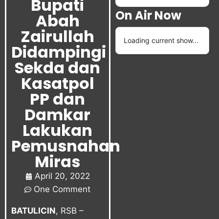
Bupati
On Air Now
Abah
Zairullah
Loading current show...
Didampingi
Sekda dan
Kasatpol
PP dan
Damkar
Lakukan
Pemusnahan
Miras
April 20, 2022
One Comment
BATULICIN
, RSB –