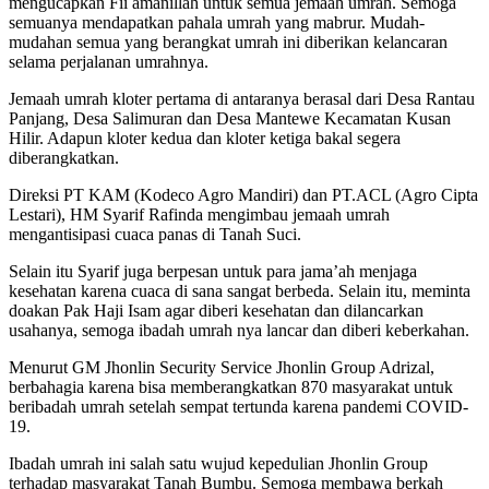
mengucapkan Fii amanillah untuk semua jemaah umrah. Semoga
semuanya mendapatkan pahala umrah yang mabrur. Mudah-
mudahan semua yang berangkat umrah ini diberikan kelancaran
selama perjalanan umrahnya.
Jemaah umrah kloter pertama di antaranya berasal dari Desa Rantau
Panjang, Desa Salimuran dan Desa Mantewe Kecamatan Kusan
Hilir. Adapun kloter kedua dan kloter ketiga bakal segera
diberangkatkan.
Direksi PT KAM (Kodeco Agro Mandiri) dan PT.ACL (Agro Cipta
Lestari), HM Syarif Rafinda mengimbau jemaah umrah
mengantisipasi cuaca panas di Tanah Suci.
Selain itu Syarif juga berpesan untuk para jama’ah menjaga
kesehatan karena cuaca di sana sangat berbeda. Selain itu, meminta
doakan Pak Haji Isam agar diberi kesehatan dan dilancarkan
usahanya, semoga ibadah umrah nya lancar dan diberi keberkahan.
Menurut GM Jhonlin Security Service Jhonlin Group Adrizal,
berbahagia karena bisa memberangkatkan 870 masyarakat untuk
beribadah umrah setelah sempat tertunda karena pandemi COVID-
19.
Ibadah umrah ini salah satu wujud kepedulian Jhonlin Group
terhadap masyarakat Tanah Bumbu. Semoga membawa berkah