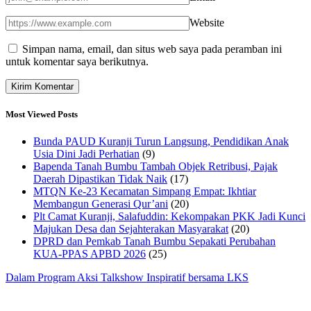
Website
Simpan nama, email, dan situs web saya pada peramban ini
untuk komentar saya berikutnya.
Most Viewed Posts
Bunda PAUD Kuranji Turun Langsung, Pendidikan Anak
Usia Dini Jadi Perhatian
(9)
Bapenda Tanah Bumbu Tambah Objek Retribusi, Pajak
Daerah Dipastikan Tidak Naik
(17)
MTQN Ke-23 Kecamatan Simpang Empat: Ikhtiar
Membangun Generasi Qur’ani
(20)
Plt Camat Kuranji, Salafuddin: Kekompakan PKK Jadi Kunci
Majukan Desa dan Sejahterakan Masyarakat
(20)
DPRD dan Pemkab Tanah Bumbu Sepakati Perubahan
KUA-PPAS APBD 2026
(25)
Dalam Program Aksi Talkshow Inspiratif bersama LKS