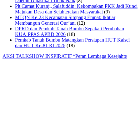
Daerah Dipastikan Tidak Naik
(8)
Plt Camat Kuranji, Salafuddin: Kekompakan PKK Jadi Kunci
Majukan Desa dan Sejahterakan Masyarakat
(9)
MTQN Ke-23 Kecamatan Simpang Empat: Ikhtiar
Membangun Generasi Qur’ani
(12)
DPRD dan Pemkab Tanah Bumbu Sepakati Perubahan
KUA-PPAS APBD 2026
(18)
Pemkab Tanah Bumbu Matangkan Persiapan HUT Kalsel
dan HUT Ke-81 RI 2026
(18)
AKSI TALKSHOW INSPIRATIF “Peran Lembaga Kesejahte